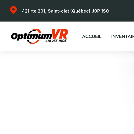
421 rte 201, Saint-clet (Québec) J0P 1S0
ACCUEIL
INVENTAI